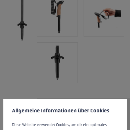
Cookie-Voreinstellungen
Diese Website verwendet Cookies, um eine bestmögliche Er
Mit dem neuen Black Series SLS
Allgemeine Informationen über Cookies
XTG bist du jetzt noch schneller
am Berg unterwegs! Denn mit
Diese Website verwendet Cookies, um dir ein optimales