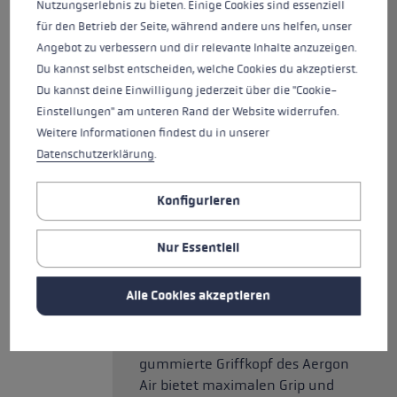
nur 200 g ist es der leichteste
Nutzungserlebnis zu bieten. Einige Cookies sind essenziell
Stock der Trekkingkollektion und
für den Betrieb der Seite, während andere uns helfen, unser
aus 100 Prozent Carbon. Er ist
Angebot zu verbessern und dir relevante Inhalte anzuzeigen.
mit dem neuen Aergon Air aus
Du kannst selbst entscheiden, welche Cookies du akzeptierst.
Echtkork ausgestattet. Die
Du kannst deine Einwilligung jederzeit über die "Cookie-
neuste Generation des speziell
Einstellungen" am unteren Rand der Website widerrufen.
für Trekking abgestimmten
Weitere Informationen findest du in unserer
Griffs wurde in Komfort und
Datenschutzerklärung
.
Kontrolle erneut optimiert und
in allen Details verbessert. Die
Konfigurieren
spezielle Hohlraumtechnologie
ermöglicht eine Kombination
Nur Essentiell
aus Leichtbauweise mit großen,
unterstützenden Flächen, die
Alle Cookies akzeptieren
allen ergonomischen
Anforderungen deiner Hand
entsprechen. Der vollständig
gummierte Griffkopf des Aergon
Air bietet maximalen Grip und