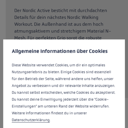
Der Nordic Active besticht mit durchdachten
Details für dein nächstes Nordic Walking
Workout. Die Außenhand ist aus dem hoch
atmungsaktivem und stretchigem Material N-
Mesh. Für perfekten Grip sorgt die robuste
Cookie-Voreinstellungen
Diese Website verwendet Cookies, um eine bestmögliche Er
Handfläche aus schweißableitendem Amara
Allgemeine Informationen über Cookies
SLT, dank Palm Ventilation ist die Hand noch
besser belüftet. Auch bei intensivem
Stockeinsatz hast du damit alles im Griff.
Diese Website verwendet Cookies, um dir ein optimales
Mithilfe des Cuff Pulls und der Pull-out Loops
Nutzungserlebnis zu bieten. Einige Cookies sind essenziell
direkt an den Fingern kannst du den
für den Betrieb der Seite, während andere uns helfen, unser
Handschuh easy an- und ausziehen.
Angebot zu verbessern und dir relevante Inhalte anzuzeigen.
Du kannst selbst entscheiden, welche Cookies du akzeptierst.
Du kannst deine Einwilligung jederzeit über die "Cookie-
Einstellungen" am unteren Rand der Website widerrufen.
HIGHLIGHTS
Weitere Informationen findest du in unserer
Datenschutzerklärung
.