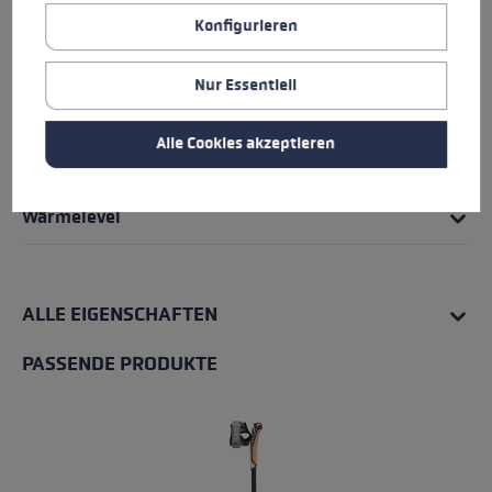
Griff - Schlaufe/Handschuh System
Konfigurieren
Passform
Nur Essentiell
Handschuhdetails
Alle Cookies akzeptieren
Wasserresistenz
Wärmelevel
ALLE EIGENSCHAFTEN
PASSENDE PRODUKTE
Produktgalerie überspringen