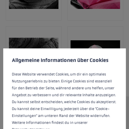
Cookie-Voreinstellungen
Diese Website verwendet Cookies, um eine bestmögliche Er
Allgemeine Informationen über Cookies
Diese Website verwendet Cookies, um dir ein optimales
Nutzungserlebnis zu bieten. Einige Cookies sind essenziell
für den Betrieb der Seite, während andere uns helfen, unser
Angebot zu verbessern und dir relevante Inhalte anzuzeigen.
Du kannst selbst entscheiden, welche Cookies du akzeptierst.
Der WCR Venom SL 3D Mitt wurde in enger
Du kannst deine Einwilligung jederzeit über die "Cookie-
Zusammenarbeit mit dem LEKI Weltcupteam
Einstellungen" am unteren Rand der Website widerrufen.
rund um Technikspezialistin Marta Bassino
Weitere Informationen findest du in unserer