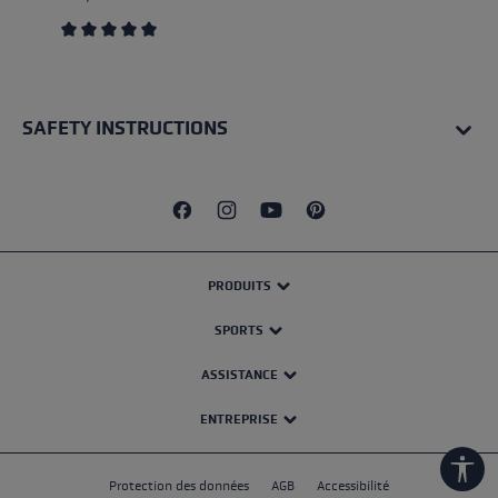
Average rating of 5 out of 5 stars
SAFETY INSTRUCTIONS
PRODUITS
SPORTS
ASSISTANCE
ENTREPRISE
Show
Protection des données
AGB
Accessibilité