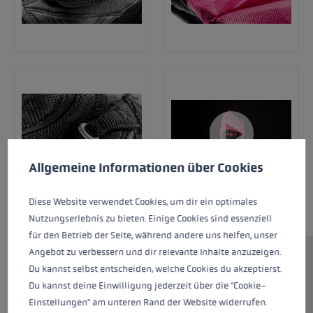
Préférences en matière de cookies
This website uses cookies to give you the best possible experience. Some c
Allgemeine Informationen über Cookies
Diese Website verwendet Cookies, um dir ein optimales
Nutzungserlebnis zu bieten. Einige Cookies sind essenziell
für den Betrieb der Seite, während andere uns helfen, unser
Angebot zu verbessern und dir relevante Inhalte anzuzeigen.
Outre la version à doigts du WCR Venom 3D SL,
Du kannst selbst entscheiden, welche Cookies du akzeptierst.
la version moufles ne doit pas manquer. Ce
Du kannst deine Einwilligung jederzeit über die "Cookie-
modèle a lui aussi été testé et développé en
Einstellungen" am unteren Rand der Website widerrufen.