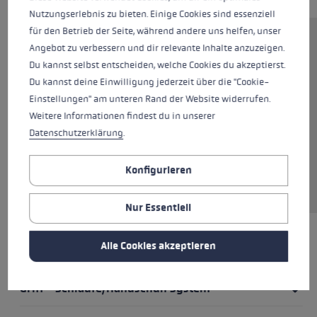
Nutzungserlebnis zu bieten. Einige Cookies sind essenziell
für den Betrieb der Seite, während andere uns helfen, unser
Nordic Walking Kinderstock mit
Angebot zu verbessern und dir relevante Inhalte anzuzeigen.
Shark 2.0 Griff. So kann die
Du kannst selbst entscheiden, welche Cookies du akzeptierst.
Schlaufe fix an der Hand bleiben
Du kannst deine Einwilligung jederzeit über die "Cookie-
und kann schnell ein- und
Einstellungen" am unteren Rand der Website widerrufen.
ausgeklickt werden. Der Stock
Weitere Informationen findest du in unserer
lässt sich dank Speed Lock plus
Datenschutzerklärung
.
zwischen 80 und 110 cm
verstellen und wächst so über
Konfigurieren
die Jahre mit.
Nur Essentiell
Alle Cookies akzeptieren
HIGHLIGHTS
Griff - Schlaufe/Handschuh System