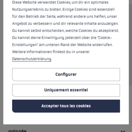
Diese Website verwendet Cookies, um dir ein optimales
Nutzungserlebnis zu bieten. Einige Cookies sind essenziell
Bâton de marche nordique pour
für den Betrieb der Seite, während andere uns helfen, unser
enfants avec poignée Shark 2.0.
Angebot zu verbessern und dir relevante Inhalte anzuzeigen.
Ainsi, la dragonne peut rester
Du kannst selbst entscheiden, welche Cookies du akzeptierst.
fixe sur la main et peut être
Du kannst deine Einwilligung jederzeit über die "Cookie-
rapidement enclenchée et
Einstellungen" am unteren Rand der Website widerrufen.
déclenchée. Le bâton peut être
Weitere Informationen findest du in unserer
réglé entre 80 et 110 cm grâce
Datenschutzerklärung
.
au Speed Lock et grandit ainsi au
fil des ans.
Configurer
Uniquement essentiel
MEILLEURS PRODUITS
Accepter tous les cookies
Poignée - Système de boucle/gant
poignée