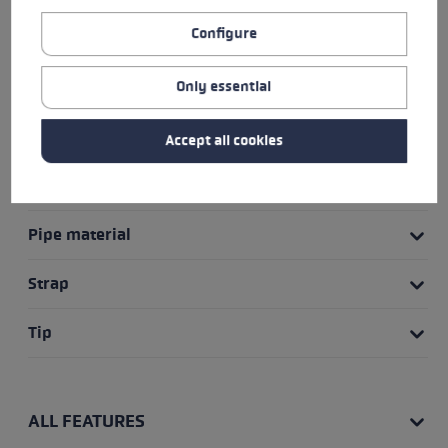
HIGHLIGHTS
Configure
Basket
Only essential
Grip
Accept all cookies
Grip - Strap/Glove System
Pipe material
Strap
Tip
ALL FEATURES