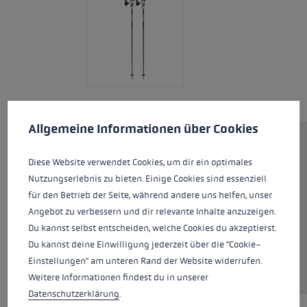
Cookie preferences
This website uses cookies to give you the best possible experience. Some c
Allgemeine Informationen über Cookies
The Bold Lite S Junior is the
Diese Website verwendet Cookies, um dir ein optimales
perfect pole for young skiers.
Nutzungserlebnis zu bieten. Einige Cookies sind essenziell
The Trigger S system enables
für den Betrieb der Seite, während andere uns helfen, unser
quick clicking in and out and,
Angebot zu verbessern und dir relevante Inhalte anzuzeigen.
therefore, maximum security.
Du kannst selbst entscheiden, welche Cookies du akzeptierst.
Sturdy TS 4.5 Aluminium makes
Du kannst deine Einwilligung jederzeit über die "Cookie-
the pole both robust and
Einstellungen" am unteren Rand der Website widerrufen.
lightweight at the same time.
Weitere Informationen findest du in unserer
Datenschutzerklärung
.