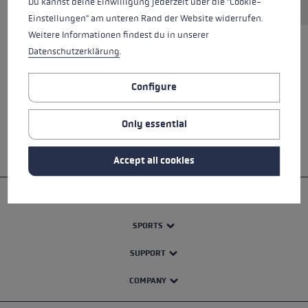
Du kannst deine Einwilligung jederzeit über die "Cookie-
Einstellungen" am unteren Rand der Website widerrufen.
Weitere Informationen findest du in unserer
Datenschutzerklärung
.
ALL FEATURES
Configure
SAFETY INSTRUCTIONS
Only essential
Accept all cookies
PRODUCTS
SPORTS
SUPPORT
COMPANY