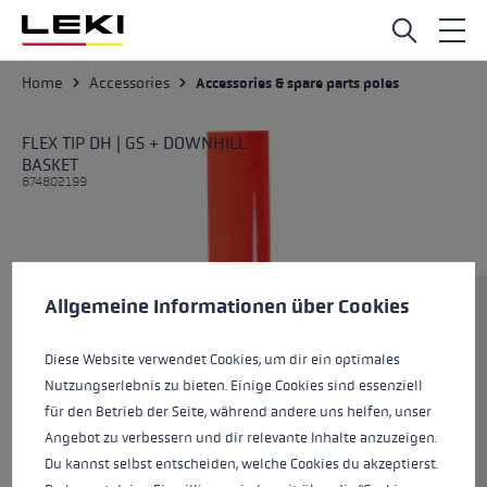
Skip to main content
Home
Accessories
Accessories & spare parts poles
FLEX TIP DH | GS + DOWNHILL
BASKET
874802199
Cookie preferences
This website uses cookies to give you the best possible experience. Some c
Allgemeine Informationen über Cookies
Size
Diese Website verwendet Cookies, um dir ein optimales
Nutzungserlebnis zu bieten. Einige Cookies sind essenziell
Colours
black-neonyellow
für den Betrieb der Seite, während andere uns helfen, unser
Angebot zu verbessern und dir relevante Inhalte anzuzeigen.
Du kannst selbst entscheiden, welche Cookies du akzeptierst.