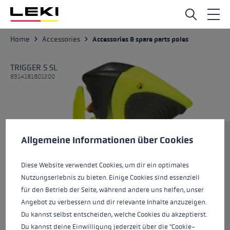
Skip to main content
Home
Accessories
Accessories & spare parts poles
TRIGGER S SL
8314181801200
Cookie preferences
Size
This website uses cookies to give you the best possible experience. Some c
Allgemeine Informationen über Cookies
Diese Website verwendet Cookies, um dir ein optimales
Nutzungserlebnis zu bieten. Einige Cookies sind essenziell
Colours
neonyellow-black
für den Betrieb der Seite, während andere uns helfen, unser
Angebot zu verbessern und dir relevante Inhalte anzuzeigen.
Du kannst selbst entscheiden, welche Cookies du akzeptierst.
Du kannst deine Einwilligung jederzeit über die "Cookie-