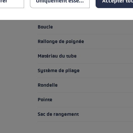
rer
Uniquement essentiel
Accepter tou
Poignée
Boucle
Rallonge de poignée
Matériau du tube
Système de pliage
Rondelle
Pointe
Sac de rangement