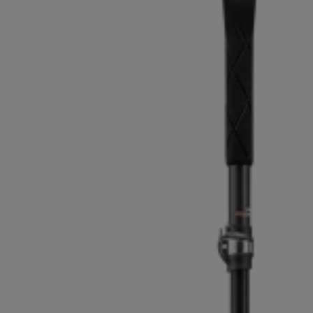
pour les d
Gants extra chauds
Trouvez vo
En savoir 