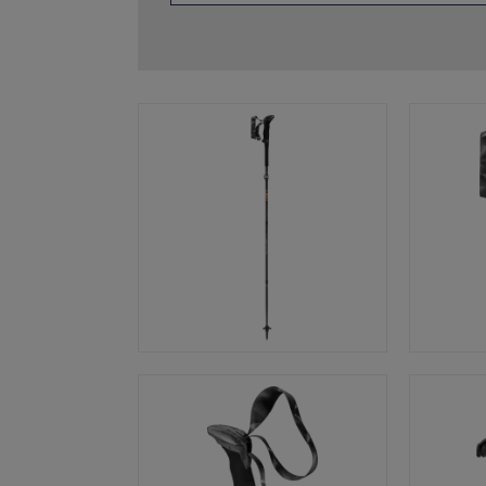
ébutants
tre taille de gants
plus →