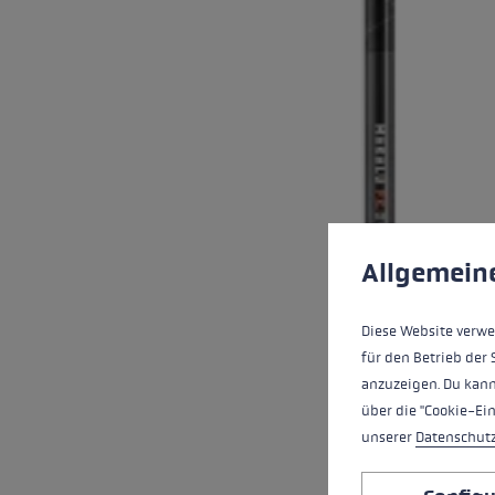
Préférences en mati
Ce site Web utilise d
Allgemein
Diese Website verwe
für den Betrieb der 
anzuzeigen. Du kann
über die "Cookie-Ei
unserer
Datenschut