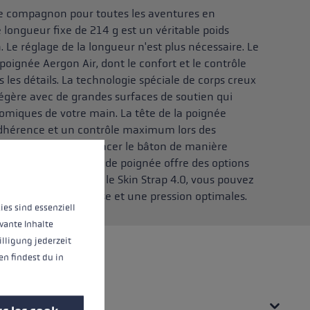
le compagnon pour toutes les aventures en
e longueur fixe de 214 g est un véritable poids
Le réglage de la longueur n'est plus nécessaire. Le
poignée Aergon Air, dont le confort et le contrôle
 les détails. La technologie spéciale de corps creux
gère avec de grandes surfaces de soutien qui
omiques de votre main. La tête de la poignée
dhérence et un contrôle maximum lors des
ignet à guider et à placer le bâton de manière
d'informations...
ntagne. L'extension de poignée offre des options
che en montée. Avec le Skin Strap 4.0, vous pouvez
e main pour une prise et une pression optimales.
ies sind essenziell
vante Inhalte
illigung jederzeit
n findest du in