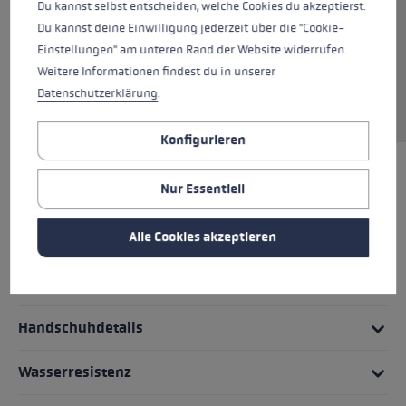
Du kannst selbst entscheiden, welche Cookies du akzeptierst.
für hohen Tragekomfort. Das Shark System in
Du kannst deine Einwilligung jederzeit über die "Cookie-
Kombination mit dem neuen Langlaufgriff
Einstellungen" am unteren Rand der Website widerrufen.
Nordic Shark ermöglicht noch besseren Halt
Weitere Informationen findest du in unserer
am Stock und eine optimierte
Datenschutzerklärung
.
Kraftübertragung von der Hand zum Stock.
Konfigurieren
HIGHLIGHTS
Nur Essentiell
Alle Cookies akzeptieren
Griff - Schlaufe/Handschuh System
Passform
Handschuhdetails
Wasserresistenz