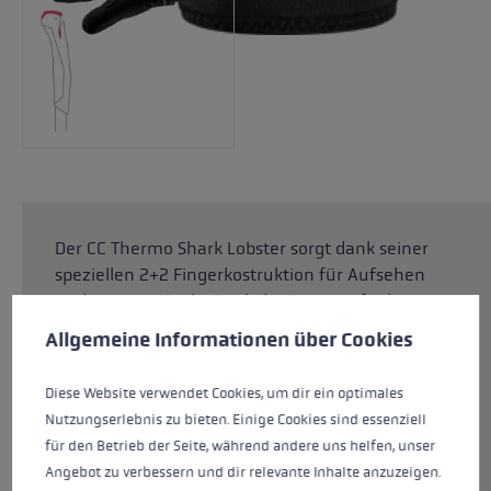
Der CC Thermo Shark Lobster sorgt dank seiner
speziellen 2+2 Fingerkostruktion für Aufsehen
und warme Hände. Dank der Fingeraufteilung
Cookie-Voreinstellungen
Diese Website verwendet Cookies, um eine bestmögliche Er
sowie einer Kombination aus einer 3MTM
Allgemeine Informationen über Cookies
ThinsulateTM Insulation und einem Micro
Fleece bleiben die Hände auch bei kälteren
Diese Website verwendet Cookies, um dir ein optimales
Temperaturen länger warm. Zudem ist der
Nutzungserlebnis zu bieten. Einige Cookies sind essenziell
Handschuh ausgestattet mit Softspan an der
für den Betrieb der Seite, während andere uns helfen, unser
Außenhand sowie Nash Material an der
Angebot zu verbessern und dir relevante Inhalte anzuzeigen.
Innenhand und sorgt durch diese Kombination