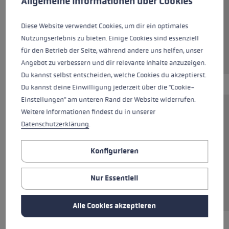
Allgemeine Informationen über Cookies
Farben
neonyellow
Diese Website verwendet Cookies, um dir ein optimales
Nutzungserlebnis zu bieten. Einige Cookies sind essenziell
für den Betrieb der Seite, während andere uns helfen, unser
Angebot zu verbessern und dir relevante Inhalte anzuzeigen.
Du kannst selbst entscheiden, welche Cookies du akzeptierst.
Du kannst deine Einwilligung jederzeit über die "Cookie-
Einstellungen" am unteren Rand der Website widerrufen.
Weitere Informationen findest du in unserer
Es ist steil, der Untergrund hart und du
Datenschutzerklärung
.
brauchst jetzt die volle Unterstützung deines
Tourenstocks. Die bekommst du mit dem
Konfigurieren
Contour-Teller. Das spezielle Desgin lässt die
Stockspitze wie einen Eispickel greifen. Damit
gehört das Aushebeln der Stockspitze der
Nur Essentiell
Vergangenheit an.
Alle Cookies akzeptieren