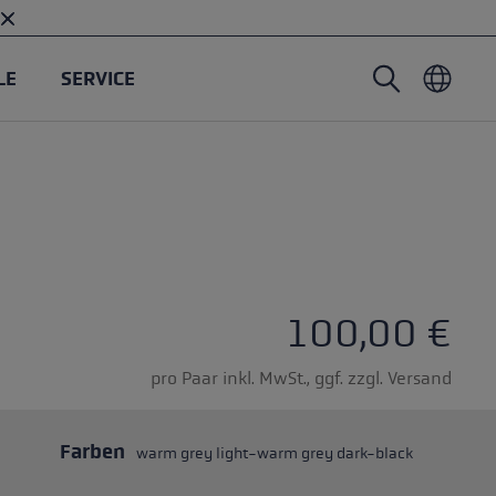
LE
SERVICE
Nordic Walking Stöcke
Skitouren Handschuhe
Headwear
Trailrunning
Fixlänge
Wasserdichte Handschuhe
Stöcke
Vario
Fäustlinge
Handschuhe
Gummipuffer
Leichte Handschuhe
ternen
100,00 €
pro Paar inkl. MwSt., ggf. zzgl. Versand
Farben
warm grey light-warm grey dark-black
öcken