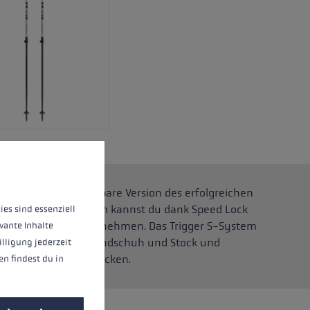
nnen.
Mehr Informationen ...
 eine längenverstellbare Version des erfolgreichen
ung von 110 bis 140 cm kannst du dank Speed Lock
ies sind essenziell
cken Handschuhen vornehmen. Das Trigger S-System
vante Inhalte
erbindung zwischen Handschuh und Stock und
illigung jederzeit
lles Ein- und Ausklicken.
n findest du in