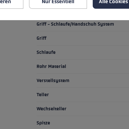
ieren
Nur Essentiell
Alle Cookies
HIGHLIGHTS
Griff - Schlaufe/Handschuh System
Griff
Schlaufe
Rohr Material
Verstellsystem
Teller
Wechselteller
Spitze