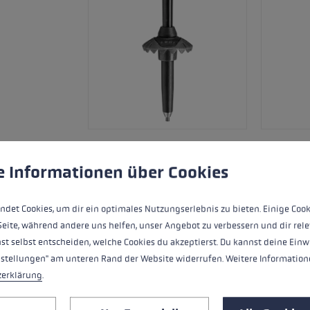
ungen
ndet Cookies, um eine bestmögliche Erfahrung bieten zu kö
e Informationen über Cookies
Mit dem Detect S Vario gibt es nun auch
Freerideklassikers. Die Längeneinstell
ndet Cookies, um dir ein optimales Nutzungserlebnis zu bieten. Einige Cook
plus Verstellsystem auch easy mit di
Seite, während andere uns helfen, unser Angebot zu verbessern und dir rele
bietet Kontrolle durch eine direkte V
st selbst entscheiden, welche Cookies du akzeptierst. Du kannst deine Einw
verbesserten Bedienkomfort durch schne
nstellungen" am unteren Rand der Website widerrufen. Weitere Informatione
zerklärung
.