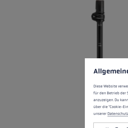
Cookie-Voreinstell
Diese Website verwe
Allgemein
Diese Website verwe
für den Betrieb der 
anzuzeigen. Du kann
über die "Cookie-Ei
unserer
Datenschut