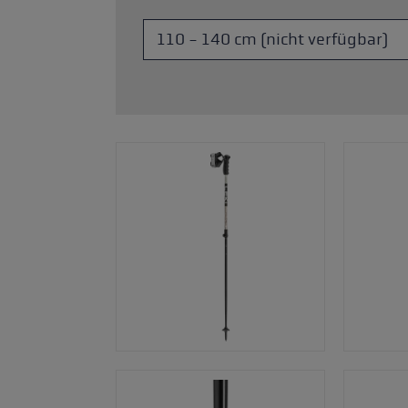
Zubehör & Ersatzteile
ne Handschuhgröße
hren →