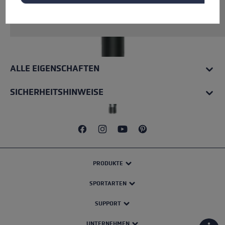
Rohrmaterial: Aluminium. Inkl. vormontierter
Flex Spitze.
ALLE EIGENSCHAFTEN
SICHERHEITSHINWEISE
PRODUKTE
SPORTARTEN
SUPPORT
UNTERNEHMEN