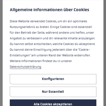
Cookie-Voreinstellungen
Diese Website verwendet Cookies, um eine bestmögliche Er
Rennhandschuh für den sportlichen Einsatz.
Allgemeine Informationen über Cookies
Die neu entwickelte Twin Strap an der
integrierten Schlaufe sorgt für eine noch
individuellere Adjustierung der Passform und
Diese Website verwendet Cookies, um dir ein optimales
somit für ideale Kraftübertragung und
Nutzungserlebnis zu bieten. Einige Cookies sind essenziell
Kraftverteilung direkt aus dem Zentrum der
für den Betrieb der Seite, während andere uns helfen, unser
Hand zum Stock. Das Softspan an der
Angebot zu verbessern und dir relevante Inhalte anzuzeigen.
Außenhand garantiert hohen Tragekomfort,
Du kannst selbst entscheiden, welche Cookies du akzeptierst.
während hochwertiges AX® Suede an der
Du kannst deine Einwilligung jederzeit über die "Cookie-
Innenhand für höchsten Grip sorgt. Das Ganze
Einstellungen" am unteren Rand der Website widerrufen.
macht den Handschuh ultraleicht und
Weitere Informationen findest du in unserer
gleichzeitig höchst atmungsaktiv. Der HRC Race
Datenschutzerklärung
.
Shark ist perfekt auf den neuen LEKI
Langlaufgriff Nordic Shark abgestimmt. Durch
Konfigurieren
das Shark System besteht eine direkte
Verbindung zwischen Hand und Stock, sodass
Nur Essentiell
sich der Stock anfühlt, als wäre er ein Teil
deines Körpers. Der HRC Race Shark ist perfekt
Alle Cookies akzeptieren