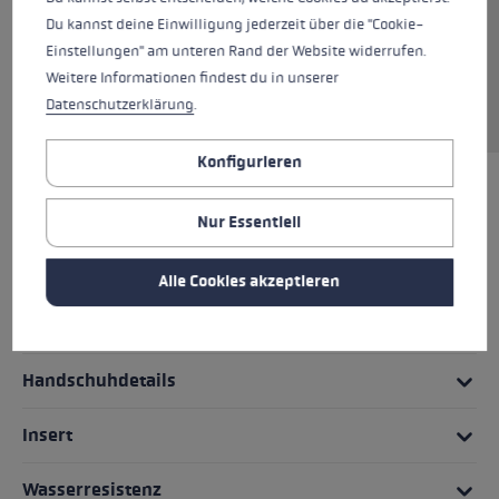
an der Handfläche sorgt ein Grip Patch für
Du kannst deine Einwilligung jederzeit über die "Cookie-
optimale Griffigkeit. Die Zero Modelle haben
Einstellungen" am unteren Rand der Website widerrufen.
kein integriertes Trigger System und sind
Weitere Informationen findest du in unserer
vielseitig einsetzbar.
Datenschutzerklärung
.
Konfigurieren
HIGHLIGHTS
Nur Essentiell
Griff - Schlaufe/Handschuh System
Alle Cookies akzeptieren
Passform
Handschuhdetails
Insert
Wasserresistenz