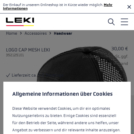
Der Einkauf in unserem Onlineshop ist in Kürze wieder möglich.
Mehr
Zum Hauptinhalt springen
Informationen
Home
Accessoires
Headwear
30,00 €
LOGO CAP MESH LEKI
352125101
pro Stück inkl. MwSt., ggf.
zzgl. Versand
Lieferzeit: ca. 3-5 Werktage
Cookie-Voreinstellungen
Diese Website verwendet Cookies, um eine bestmögliche Er
Allgemeine Informationen über Cookies
Größe
Diese Website verwendet Cookies, um dir ein optimales
Nutzungserlebnis zu bieten. Einige Cookies sind essenziell
für den Betrieb der Seite, während andere uns helfen, unser
Farben
black
Angebot zu verbessern und dir relevante Inhalte anzuzeigen.