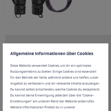
Cookie-Voreinstellungen
Der Montera Prime Women bietet optimale
Diese Website verwendet Cookies, um eine bestmögliche Er
Bedin­gungen für die Abfahrt. Der hochwertige
Allgemeine Informationen über Cookies
Handschuh aus Leder ist für alle gedacht, die
Wert auf ihre Ausrüstung legen. Der
Diese Website verwendet Cookies, um dir ein optimales
Handschuh besteht zu 100 % aus
Nutzungserlebnis zu bieten. Einige Cookies sind essenziell
hochwertigem Ziegenleder. Das macht den
für den Betrieb der Seite, während andere uns helfen, unser
Montera Prime Women sehr geschmeidig,
Angebot zu verbessern und dir relevante Inhalte anzuzeigen.
angenehm und griffig. Die PrimaLoft® Gold
Du kannst selbst entscheiden, welche Cookies du akzeptierst.
Isolierung in Kombination mit einem Micro
Du kannst deine Einwilligung jederzeit über die "Cookie-
Bemberg Futter sorgt für optimalen Schutz vor
Einstellungen" am unteren Rand der Website widerrufen.
Kälte.
Weitere Informationen findest du in unserer