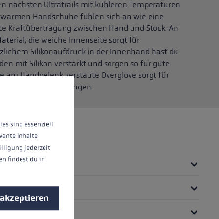
nen nächsten Ultratrails mit kühleren Temperaturen
er warmen Handschuhe fühlen sich an wie eine
kte Kraftübertragung zwischen Hand und Stock. An
aterial, die weiche Innenseite sorgt für
lichem Silikonaufdruck in der Innenhand hast du
den mit Silikon verstärkt und sorgen so für gute
erte am Handgelenk verstaute Overglove sorgt für
nnen.
Mehr Informationen ...
lichen Wetterumschwüngen.
ies sind essenziell
vante Inhalte
illigung jederzeit
n findest du in
 akzeptieren