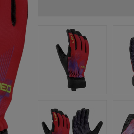
Zubehör & Ersatzteile
ne Handschuhgröße
hren →