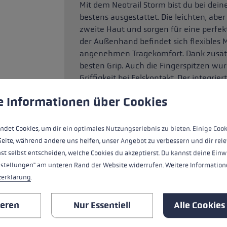
Mit dem Neotrail Storm bist du bei dei
bestens ausgestattet. Die leichten, ab
zweite Haut und sorgen für eine perfe
der Außenhand befindet sich flexibles M
angenehmen Tragekomfort. Dank zusätz
besten Grip. Auch die Fingerspitzen wur
Griffigkeit bei Felskontakt. Der integri
ungen
ndet Cookies, um eine bestmögliche Erfahrung bieten zu kö
zusätzliche Wärmeisolation bei plötz
e Informationen über Cookies
ndet Cookies, um dir ein optimales Nutzungserlebnis zu bieten. Einige Cook
HIGHLIGHTS
Seite, während andere uns helfen, unser Angebot zu verbessern und dir rele
st selbst entscheiden, welche Cookies du akzeptierst. Du kannst deine Einw
nstellungen" am unteren Rand der Website widerrufen. Weitere Informatione
Griff - Schlaufe/Handschuh System
zerklärung
.
Passform
ieren
Nur Essentiell
Alle Cookies
Handschuhdetails