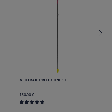
NEOTRAIL PRO FX.ONE SL
U
160,00 €
19
 von 5 Sternen
Durchschnittliche Bewertung von 5 von 5 Sternen
Du