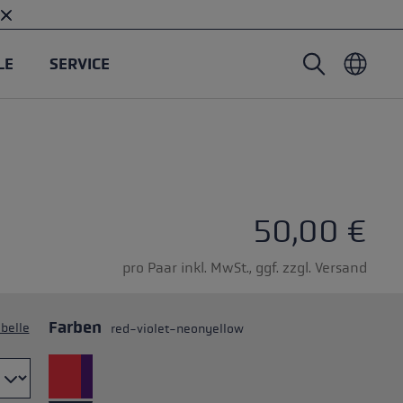
LE
SERVICE
Nordic Walking Stöcke
Skitouren Handschuhe
Headwear
Trailrunning
Fixlänge
Wasserdichte Handschuhe
Stöcke
Vario
Fäustlinge
Handschuhe
50,00 €
Gummipuffer
Leichte Handschuhe
pro Paar inkl. MwSt., ggf. zzgl. Versand
Farben
belle
red-violet-neonyellow
öcken