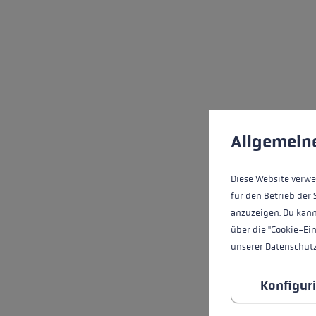
Cookie-Voreinstell
Diese Website verwe
Allgemein
Diese Website verwe
für den Betrieb der 
anzuzeigen. Du kann
über die "Cookie-Ei
unserer
Datenschut
Konfigur