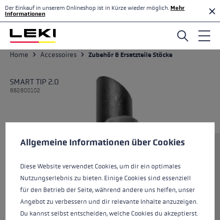
Der Einkauf in unserem Onlineshop ist in Kürze wieder möglich.
Mehr
Zum Hauptinhalt springen
Informationen
Home
Accessoires
Zubehör & Ersatzteile Stöcke
SMART TIP 2.0
882800102
Cookie-Voreinstellungen
Diese Website verwendet Cookies, um eine bestmögliche Er
Allgemeine Informationen über Cookies
Größe
Diese Website verwendet Cookies, um dir ein optimales
Nutzungserlebnis zu bieten. Einige Cookies sind essenziell
Farben
white-black
für den Betrieb der Seite, während andere uns helfen, unser
Angebot zu verbessern und dir relevante Inhalte anzuzeigen.
Du kannst selbst entscheiden, welche Cookies du akzeptierst.