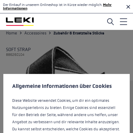
Der Einkauf in unserem Onlineshop ist in Kürze wieder möglich.
Mehr
Zum Hauptinhalt springen
Informationen
Home
Accessoires
Zubehör & Ersatzteile Stöcke
SOFT STRAP
886260104
Cookie-Voreinstellungen
Diese Website verwendet Cookies, um eine bestmögliche Er
Allgemeine Informationen über Cookies
Größe
Diese Website verwendet Cookies, um dir ein optimales
Nutzungserlebnis zu bieten. Einige Cookies sind essenziell
Farben
black
für den Betrieb der Seite, während andere uns helfen, unser
Angebot zu verbessern und dir relevante Inhalte anzuzeigen.
Du kannst selbst entscheiden, welche Cookies du akzeptierst.