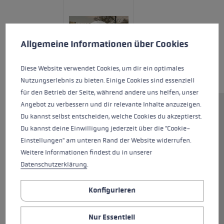
Cookie-Voreinstellungen
Diese Website verwendet Cookies, um eine bestmögliche Er
Allgemeine Informationen über Cookies
Diese Website verwendet Cookies, um dir ein optimales
Nutzungserlebnis zu bieten. Einige Cookies sind essenziell
für den Betrieb der Seite, während andere uns helfen, unser
Angebot zu verbessern und dir relevante Inhalte anzuzeigen.
Dieser zweiteilige Nordic Walking
Du kannst selbst entscheiden, welche Cookies du akzeptierst.
Stock aus gehärtetem HTS 5.5
Du kannst deine Einwilligung jederzeit über die "Cookie-
Aluminium unterstützt dich
Einstellungen" am unteren Rand der Website widerrufen.
optimal. Der Zwei-
Weitere Informationen findest du in unserer
Komponenten-CorTec Griff sorgt
Datenschutzerklärung
.
in Kombination mit Trigger Shark
2.0 und einer atmungsaktiven
Konfigurieren
Mesh Strap für nahtlose
Verbindung zum Stock.
Nur Essentiell
Blitzschnell lässt sich die