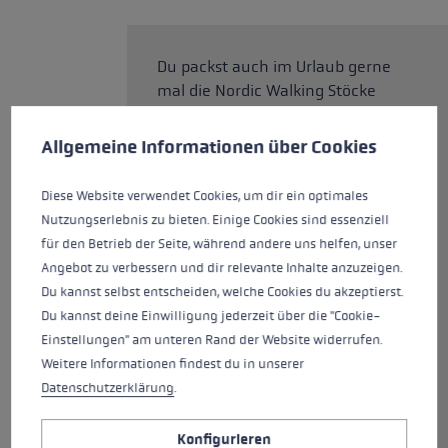
Du packst auch im Urlaub gerne
mal die Nordic Walking Stöcke
Cookie-Voreinstellungen
aus? Dann ist der Traveller
Diese Website verwendet Cookies, um eine bestmögliche Er
Carbon deine perfekte Wahl. Der
Allgemeine Informationen über Cookies
dreiteilige Stock ist
zusammengeschoben nur 66
Diese Website verwendet Cookies, um dir ein optimales
cm lang und passt so in fast
Nutzungserlebnis zu bieten. Einige Cookies sind essenziell
jeden Koffer oder Rucksack. Er ist
für den Betrieb der Seite, während andere uns helfen, unser
ausgestattet mit dem neuen
Angebot zu verbessern und dir relevante Inhalte anzuzeigen.
Nordic Shark, eine perfekte Griff
Du kannst selbst entscheiden, welche Cookies du akzeptierst.
-Schlaufen-Technologie,
Du kannst deine Einwilligung jederzeit über die "Cookie-
konstruiert für die nordischen
Einstellungen" am unteren Rand der Website widerrufen.
Disziplinen. Durch den neuen
Weitere Informationen findest du in unserer
Griff bekommst bei deinem
Datenschutzerklärung
.
Training exakte Führung,
Kontrolle und Kraftübertragung
Konfigurieren