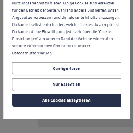
Mit diesem Profi-Stock holst du
Nutzungserlebnis zu bieten. Einige Cookies sind essenziell
das Maximale aus dir raus. Der
für den Betrieb der Seite, während andere uns helfen, unser
robuste Riesenslalom-Stock aus
Angebot zu verbessern und dir relevante Inhalte anzuzeigen.
Aluminium ist mit dem neuen
Du kannst selbst entscheiden, welche Cookies du akzeptierst.
Trigger 3D-Pro G Griff
Du kannst deine Einwilligung jederzeit über die "Cookie-
ausgestattet. Das neue Trigger
Einstellungen" am unteren Rand der Website widerrufen.
3D-System bietet mehr
Weitere Informationen findest du in unserer
Kontrolle durch eine direkte
Datenschutzerklärung
.
Verbindung zwischen
Handschuh und Stock und
Konfigurieren
verbesserten Bedienkomfort
durch schnelles Ein- und
Nur Essentiell
Ausklicken. Das Flugzeugflügeln
nachempfundene Airfoil-Profil
des Stocks verringert den
Alle Cookies akzeptieren
Luftwiderstand und optimiert
das Schwungverhalten.