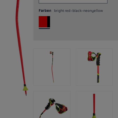
Farben
bright red-black-neonyellow