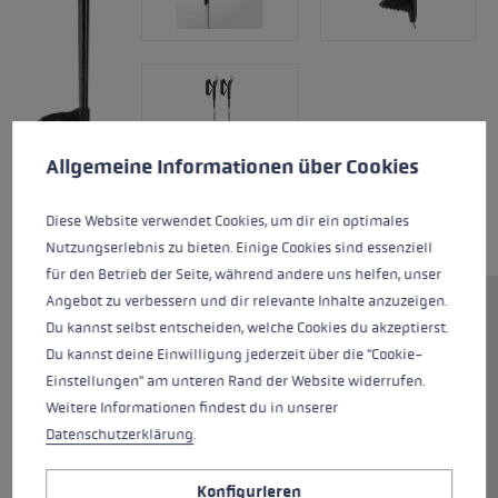
Cookie-Voreinstellungen
Diese Website verwendet Cookies, um eine bestmögliche Er
Allgemeine Informationen über Cookies
Diese Website verwendet Cookies, um dir ein optimales
Nutzungserlebnis zu bieten. Einige Cookies sind essenziell
für den Betrieb der Seite, während andere uns helfen, unser
Angebot zu verbessern und dir relevante Inhalte anzuzeigen.
Sportiver Langlaufstock für
Du kannst selbst entscheiden, welche Cookies du akzeptierst.
Jugendliche. Die Nordic Schlaufe
Du kannst deine Einwilligung jederzeit über die "Cookie-
lässt sich einfach verstellen und
Einstellungen" am unteren Rand der Website widerrufen.
die leichten Aluminiumrohre
Weitere Informationen findest du in unserer
bringen dir eine hohe Stabilität
Datenschutzerklärung
.
und top Vortrieb in der Loipe.
Konfigurieren