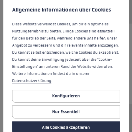
Diese Website verwendet Cookies, um eine bestmögliche Er
Ersatzteil anfragen
Allgemeine Informationen über Cookies
Diese Website verwendet Cookies, um dir ein optimales
Nutzungserlebnis zu bieten. Einige Cookies sind essenziell
für den Betrieb der Seite, während andere uns helfen, unser
Angebot zu verbessern und dir relevante Inhalte anzuzeigen.
Du kannst selbst entscheiden, welche Cookies du akzeptierst.
Du kannst deine Einwilligung jederzeit über die "Cookie-
Einstellungen" am unteren Rand der Website widerrufen.
Weitere Informationen findest du in unserer
Datenschutzerklärung
.
Konfigurieren
Nur Essentiell
Ersatzsegment (Mittelteil) für LEKI FX Stöcke.
Abmessungen: 16x305mm. Rohrmaterial:
Alle Cookies akzeptieren
Aluminium.