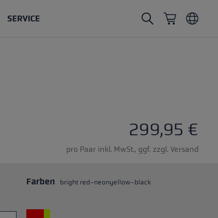
SERVICE
Nordic Walking Stöcke
Skitouren Handschuhe
Headwear
Trailrunning
Fixlänge
Wasserdichte Handschuhe
Stöcke
Vario
Fäustlinge
Handschuhe
Gummipuffer
Leichte Handschuhe
ternen
299,95 €
pro Paar inkl. MwSt., ggf. zzgl. Versand
Farben
bright red-neonyellow-black
öcken