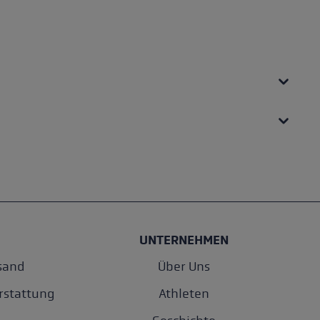
on 5 Sternen
Du
UNTERNEHMEN
sand
Über Uns
rstattung
Athleten