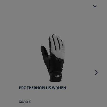
PRC THERMOPLUS WOMEN
P
60,00 €
59