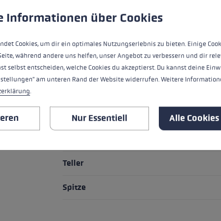
ndet Cookies, um eine bestmögliche Erfahrung bieten zu kö
e Informationen über Cookies
HIGHLIGHTS
ndet Cookies, um dir ein optimales Nutzungserlebnis zu bieten. Einige Cook
Seite, während andere uns helfen, unser Angebot zu verbessern und dir rele
Griff - Schlaufe/Handschuh System
st selbst entscheiden, welche Cookies du akzeptierst. Du kannst deine Einw
nstellungen" am unteren Rand der Website widerrufen. Weitere Informatione
Griff
zerklärung
.
Schlaufe
ieren
Nur Essentiell
Alle Cookies
Rohr Material
Teller
Spitze