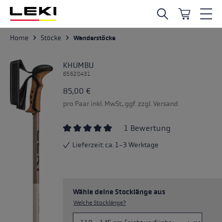
Zum Hauptinhalt springen
Home
Stöcke
Wanderstöcke
KHUMBU
65620431
85,00 €
pro Paar inkl. MwSt., ggf. zzgl. Versand
1 Bewertung
Durchschnittliche Bewertung von 5 von 5 S
Lieferzeit: ca. 1-3 Werktage
Wähle deine Stocklänge aus
Welche Stocklänge?