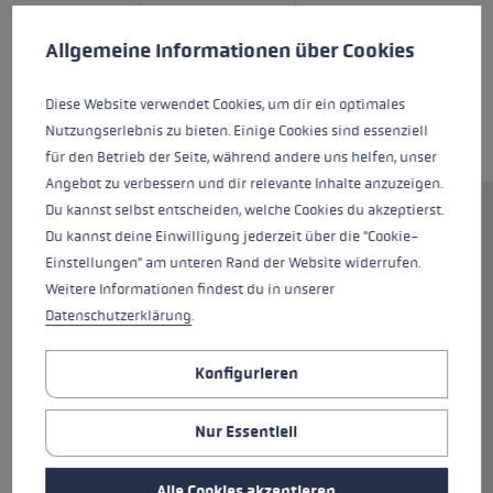
Cookie-Voreinstellungen
Diese Website verwendet Cookies, um eine bestmögliche Er
Allgemeine Informationen über Cookies
Diese Website verwendet Cookies, um dir ein optimales
Nutzungserlebnis zu bieten. Einige Cookies sind essenziell
für den Betrieb der Seite, während andere uns helfen, unser
Angebot zu verbessern und dir relevante Inhalte anzuzeigen.
Du kannst selbst entscheiden, welche Cookies du akzeptierst.
Der Khumbu bietet die volle
Du kannst deine Einwilligung jederzeit über die "Cookie-
Palette an Features für deine
Einstellungen" am unteren Rand der Website widerrufen.
nächste Bergwanderung: Ein
Weitere Informationen findest du in unserer
komfortabler Aergon CorTec
Datenschutzerklärung
.
Griff, Speed Lock+ Verstellsystem
zur einfachen
Konfigurieren
Längenanpassung und stabile
Rohre aus hochfestem
Nur Essentiell
Aluminium. Ein absoluter
Alleskönner mit enormen
Stabilitätsreserven, auf den du
Alle Cookies akzeptieren