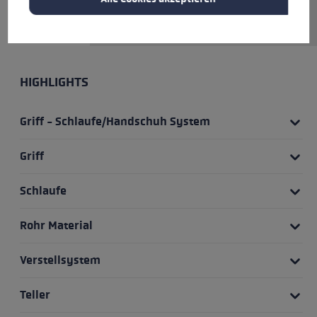
dich am Berg verlassen kannst!
HIGHLIGHTS
Griff - Schlaufe/Handschuh System
Griff
Schlaufe
Rohr Material
Verstellsystem
Teller