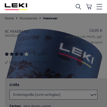
Zum Hauptinhalt springen
Home
Accessoires
Headwear
19,95 €
XC HEADBAND
352255102
pro Stück inkl. MwSt., ggf.
zzgl. Versand
2 Bewertungen
Durchschnittliche Bewertung von 4 von 5 Sternen
Lieferzeit: ca. 1-3 Werktage
Größe
Farben
dark denim-white