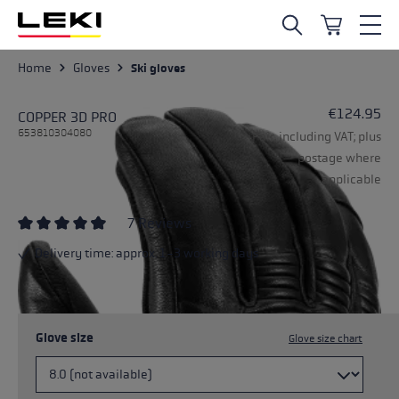
Skip to main content
Home
Gloves
Ski gloves
€124.95
COPPER 3D PRO
653810304080
Pair, including VAT; plus
postage where
applicable
7 Reviews
Average rating of 4.57 out of 5 stars
Delivery time: approx. 1-3 working days
Glove size
Glove size chart