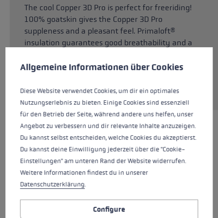
The cool Copper 3D Pro is perfect for freeriding!
100% goatskin gives the Copper 3D Pro
suppleness and a pleasant feel. Primaloft®
insulation guarantees good breathability and a
Cookie preferences
pleasant feeling within. Silicone Nash trim on
This website uses cookies to give you the best possible experience. Some c
the palm side delivery the firmest possible grip.
Allgemeine Informationen über Cookies
The neoprene cuffs extend well past the wrist,
avoiding any cold gap below the sleeves.
Diese Website verwendet Cookies, um dir ein optimales
Nutzungserlebnis zu bieten. Einige Cookies sind essenziell
für den Betrieb der Seite, während andere uns helfen, unser
Angebot zu verbessern und dir relevante Inhalte anzuzeigen.
HIGHLIGHTS
Du kannst selbst entscheiden, welche Cookies du akzeptierst.
Du kannst deine Einwilligung jederzeit über die "Cookie-
Einstellungen" am unteren Rand der Website widerrufen.
Grip - Strap/Glove System
Weitere Informationen findest du in unserer
Datenschutzerklärung
.
Fit
Glove details
Configure