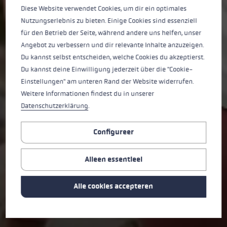
Diese Website verwendet Cookies, um dir ein optimales
Nutzungserlebnis zu bieten. Einige Cookies sind essenziell
FLASH CARBON
für den Betrieb der Seite, während andere uns helfen, unser
Angebot zu verbessern und dir relevante Inhalte anzuzeigen.
Voor iedereen die meer wil dan alleen frisse lucht tijdens het lopen.
Du kannst selbst entscheiden, welche Cookies du akzeptierst.
Du kannst deine Einwilligung jederzeit über die "Cookie-
NU KOPEN ➞
Einstellungen" am unteren Rand der Website widerrufen.
Weitere Informationen findest du in unserer
Datenschutzerklärung
.
Configureer
Alleen essentieel
Alle cookies accepteren