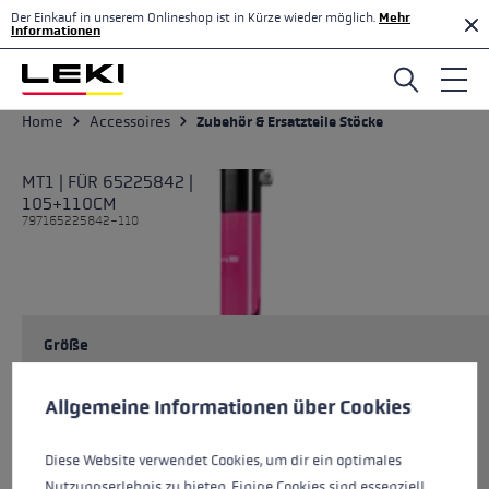
Der Einkauf in unserem Onlineshop ist in Kürze wieder möglich.
Mehr
Zum Hauptinhalt springen
Informationen
Home
Accessoires
Zubehör & Ersatzteile Stöcke
MT1 | FÜR 65225842 |
105+110CM
797165225842-110
Größe
Cookie-Voreinstellungen
Diese Website verwendet Cookies, um eine bestmögliche Er
Allgemeine Informationen über Cookies
Farben
multi
Diese Website verwendet Cookies, um dir ein optimales
Nutzungserlebnis zu bieten. Einige Cookies sind essenziell