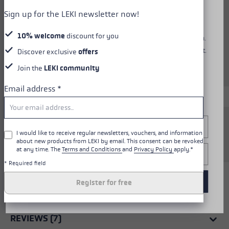
Diese Website verwendet Cookies, um dir ein optimales
Sign up for the LEKI newsletter now!
Nutzungserlebnis zu bieten. Einige Cookies sind essenziell
für den Betrieb der Seite, während andere uns helfen, unser
colors
black-white
10% welcome
discount for you
Angebot zu verbessern und dir relevante Inhalte anzuzeigen.
Du kannst selbst entscheiden, welche Cookies du akzeptierst.
Discover exclusive
offers
Du kannst deine Einwilligung jederzeit über die "Cookie-
Join the
LEKI community
Einstellungen" am unteren Rand der Website widerrufen.
Weitere Informationen findest du in unserer
Email address
*
Datenschutzerklärung
.
Configure
Nordic walking pole bag for transporting and
I would like to receive regular newsletters, vouchers, and information
storing poles.
about new products from LEKI by email. This consent can be revoked
at any time. The
Terms and Conditions
and
Privacy Policy
apply.*
Only essential
* Required field
Accept all cookies
Register for free
ALL FEATURES
REVIEWS (7)