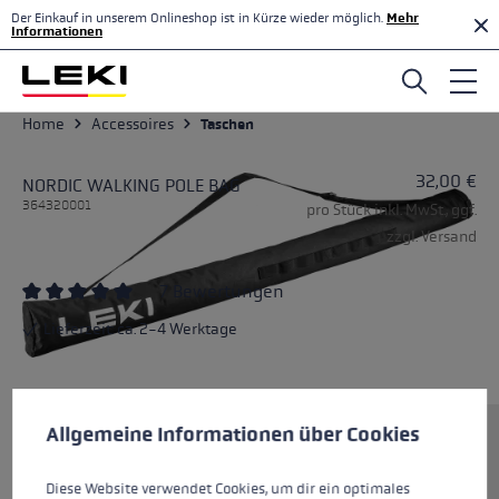
Der Einkauf in unserem Onlineshop ist in Kürze wieder möglich.
Mehr
Zum Hauptinhalt springen
Informationen
Home
Accessoires
Taschen
32,00 €
NORDIC WALKING POLE BAG
364320001
pro Stück inkl. MwSt., ggf.
zzgl. Versand
7 Bewertungen
Durchschnittliche Bewertung von 5 von 5 Sternen
Lieferzeit: ca. 2-4 Werktage
Cookie-Voreinstellungen
Diese Website verwendet Cookies, um eine bestmögliche Er
Allgemeine Informationen über Cookies
Größe
Diese Website verwendet Cookies, um dir ein optimales