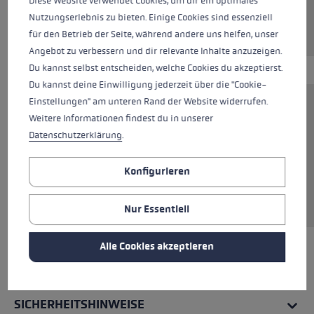
Diese Website verwendet Cookies, um dir ein optimales
Nutzungserlebnis zu bieten. Einige Cookies sind essenziell
momentan nicht verfügbar
für den Betrieb der Seite, während andere uns helfen, unser
Angebot zu verbessern und dir relevante Inhalte anzuzeigen.
Du kannst selbst entscheiden, welche Cookies du akzeptierst.
Du kannst deine Einwilligung jederzeit über die "Cookie-
Einstellungen" am unteren Rand der Website widerrufen.
Der Hoodie aus 85 % Baumwolle vereint
Weitere Informationen findest du in unserer
Komfort mit Stil. Perfekt für entspannte Tage
Datenschutzerklärung
.
und kühle Nächte. Das hochwertige Material
sorgt für ein angenehmes Tragegefühl,
Konfigurieren
während der klassische Schnitt und die Kapuze
mit Kordelzug für einen lässigen Look sorgen.
Nur Essentiell
Alle Cookies akzeptieren
ALLE EIGENSCHAFTEN
SICHERHEITSHINWEISE