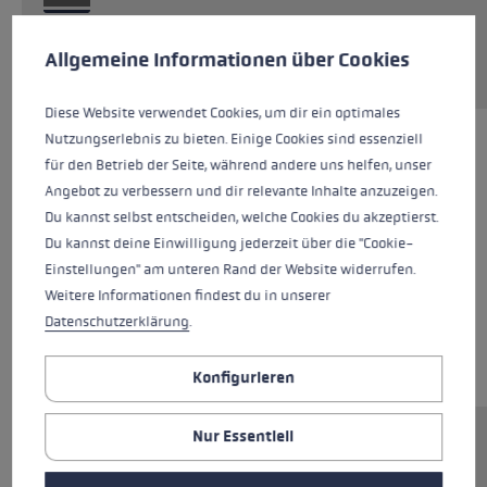
Cookie-Voreinstellungen
Diese Website verwendet Cookies, um eine bestmögliche Er
Ersatzteil anfragen
Allgemeine Informationen über Cookies
Diese Website verwendet Cookies, um dir ein optimales
Nutzungserlebnis zu bieten. Einige Cookies sind essenziell
für den Betrieb der Seite, während andere uns helfen, unser
Angebot zu verbessern und dir relevante Inhalte anzuzeigen.
Du kannst selbst entscheiden, welche Cookies du akzeptierst.
Du kannst deine Einwilligung jederzeit über die "Cookie-
Einstellungen" am unteren Rand der Website widerrufen.
Weitere Informationen findest du in unserer
Datenschutzerklärung
.
Konfigurieren
Nur Essentiell
Ersatzsegment (Unterteil) für LEKI FX.One
Stöcke. Abmessungen: 14x310mm.