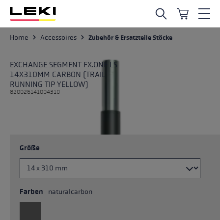
Zum Hauptinhalt springen
Home
Accessoires
Zubehör & Ersatzteile Stöcke
EXCHANGE SEGMENT FX.ONE LS
14X310MM CARBON (TRAIL
RUNNING TIP YELLOW)
820026141004310
Größe
Farben
naturalcarbon