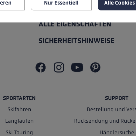
ieren
Nur Essentiell
Alle Cookies
ALLE EIGENSCHAFTEN
SICHERHEITSHINWEISE
SPORTARTEN
SUPPORT
Skifahren
Bestellung und Ver
Langlaufen
Rücksendung und Rücke
Ski Touring
Händlersuche