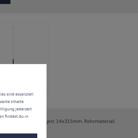
nnen.
Mehr Informationen ...
ies sind essenziell
vante Inhalte
illigung jederzeit
n findest du in
.One Stöcke. Abmessungen: 14x315mm. Rohrmaterial: