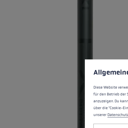
Finde dei
Extra Warme Handschuhe
Mehr erfa
Cookie-Voreinstell
Diese Website verwe
Allgemein
Diese Website verwe
für den Betrieb der 
anzuzeigen. Du kann
über die "Cookie-Ei
unserer
Datenschut