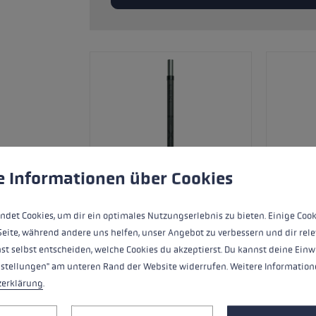
ne Handschuhgröße
hren →
ungen
ndet Cookies, um eine bestmögliche Erfahrung bieten zu kö
e Informationen über Cookies
ndet Cookies, um dir ein optimales Nutzungserlebnis zu bieten. Einige Cook
Seite, während andere uns helfen, unser Angebot zu verbessern und dir rele
st selbst entscheiden, welche Cookies du akzeptierst. Du kannst deine Einw
nstellungen" am unteren Rand der Website widerrufen. Weitere Informatione
Ersatzsegment (Mittelteil) für LEKI FX
zerklärung
.
Carbon.