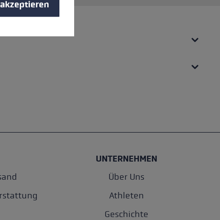
 akzeptieren
UNTERNEHMEN
sand
Über Uns
rstattung
Athleten
Geschichte