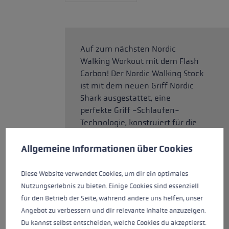
Auf zum nächsten Nordic
Walking Workout mit dem Flash
Carbon! Der Nordic Walking Stock
ist mit dem neuen Griff Nordic
Shark ausgestattet, eine
perfekte Griff -Schlaufen-
Technologie, konstruiert für die
Cookie-Voreinstellungen
Diese Website verwendet Cookies, um eine bestmögliche Er
nordischen Disziplinen. Durch
den neuen Griff bekommst bei
Allgemeine Informationen über Cookies
deinem Training exakte
Führung, Kontrolle und
Diese Website verwendet Cookies, um dir ein optimales
Kraftübertragung auf den Stock
Nutzungserlebnis zu bieten. Einige Cookies sind essenziell
und kannst so effektiv
für den Betrieb der Seite, während andere uns helfen, unser
trainieren. Der Fixlängenstock ist
Angebot zu verbessern und dir relevante Inhalte anzuzeigen.
in den Längen von 100 bis 130
Du kannst selbst entscheiden, welche Cookies du akzeptierst.