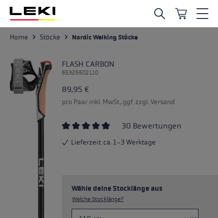
Zum Hauptinhalt springen
Home
Stöcke
Nordic Walking Stöcke
FLASH CARBON
65325602110
89,95 €
pro Paar inkl. MwSt., ggf. zzgl. Versand
30 Bewertungen
Durchschnittliche Bewertung von 4.87 von 
Lieferzeit: ca. 1-3 Werktage
Wähle deine Stocklänge aus
Welche Stocklänge?