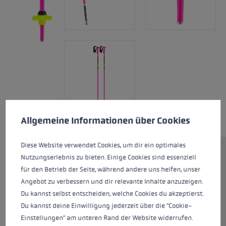
Cookie-Voreinstellungen
Diese Website verwendet Cookies, um eine bestmögliche Er
Allgemeine Informationen über Cookies
Diese Website verwendet Cookies, um dir ein optimales
Ein Must-have für alle Fans von
Nutzungserlebnis zu bieten. Einige Cookies sind essenziell
Mikaela Shiffrin & Co. Der
für den Betrieb der Seite, während andere uns helfen, unser
Kinderstock Racing Kids im LEKI
Angebot zu verbessern und dir relevante Inhalte anzuzeigen.
Weltcup-Design besteht aus 14
Du kannst selbst entscheiden, welche Cookies du akzeptierst.
mm Aluminiumrohren und ist
Du kannst deine Einwilligung jederzeit über die "Cookie-
zusätzlich mit einem PA Safety
Einstellungen" am unteren Rand der Website widerrufen.