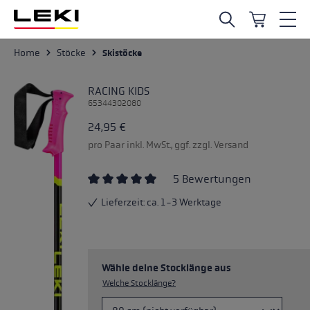
Zum Hauptinhalt springen
Home
Stöcke
Skistöcke
RACING KIDS
65344302080
24,95 €
pro Paar inkl. MwSt., ggf. zzgl. Versand
5 Bewertungen
Durchschnittliche Bewertung von 4.4 von 5
Lieferzeit: ca. 1-3 Werktage
Wähle deine Stocklänge aus
Welche Stocklänge?