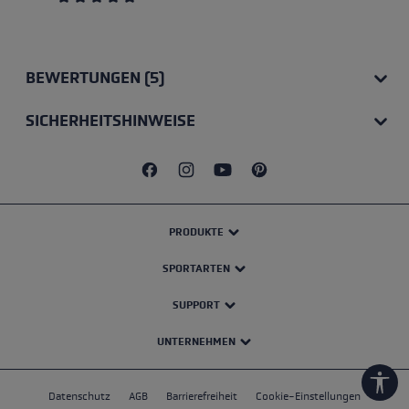
Durchschnittliche Bewertung von 5 von 5 Sternen
BEWERTUNGEN (5)
SICHERHEITSHINWEISE
PRODUKTE
SPORTARTEN
SUPPORT
UNTERNEHMEN
Werk
Datenschutz
AGB
Barrierefreiheit
Cookie-Einstellungen