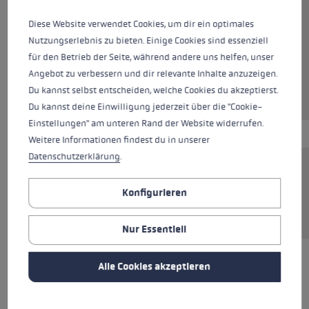
Diese Website verwendet Cookies, um dir ein optimales
Nutzungserlebnis zu bieten. Einige Cookies sind essenziell
für den Betrieb der Seite, während andere uns helfen, unser
In den Warenkorb
Angebot zu verbessern und dir relevante Inhalte anzuzeigen.
Du kannst selbst entscheiden, welche Cookies du akzeptierst.
Du kannst deine Einwilligung jederzeit über die "Cookie-
Einstellungen" am unteren Rand der Website widerrufen.
Weitere Informationen findest du in unserer
Datenschutzerklärung
.
Die Gummipuffer "Silent Spike Pad Trekking"
bieten optimalen Halt auf Asphalt, leichtem
Konfigurieren
Schotter und befestigten Waldböden.
Nur Essentiell
Alle Cookies akzeptieren
ALLE EIGENSCHAFTEN