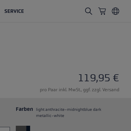
SERVICE
Nordic Walking Stöcke
Skitouren Handschuhe
Headwear
Trailrunning
Fixlänge
Wasserdichte Handschuhe
Stöcke
Vario
Fäustlinge
Handschuhe
Gummipuffer
Leichte Handschuhe
5 Sternen
119,95 €
pro Paar inkl. MwSt., ggf. zzgl. Versand
Farben
light anthracite-midnightblue dark
öcken
metallic-white