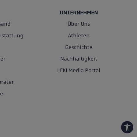
UNTERNEHMEN
sand
Über Uns
rstattung
Athleten
Geschichte
er
Nachhaltigkeit
LEKI Media Portal
rater
e
Werk