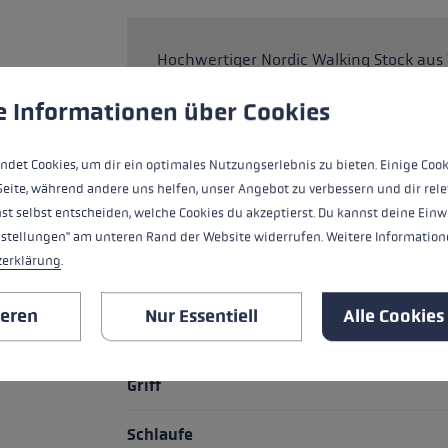
Hochwertiger Nordic Walking Stock aus
ungen
ndet Cookies, um eine bestmögliche Erfahrung bieten zu kö
Shark. Die Griff-Schlaufen-Technologie 
und bietet exakte Führung, Kontrolle un
e Informationen über Cookies
Spitze erlaubt blitzschnelles Wechseln
einem Handgriff wird die integrierte Ti
ndet Cookies, um dir ein optimales Nutzungserlebnis zu bieten. Einige Cook
hast egal ob auf asphaltierter Straße, 
Seite, während andere uns helfen, unser Angebot zu verbessern und dir rele
st selbst entscheiden, welche Cookies du akzeptierst. Du kannst deine Einw
nstellungen" am unteren Rand der Website widerrufen. Weitere Informatione
zerklärung
.
HIGHLIGHTS
ieren
Nur Essentiell
Alle Cookies
Griff - Schlaufe/Handschuh System
Griff
Schlaufe