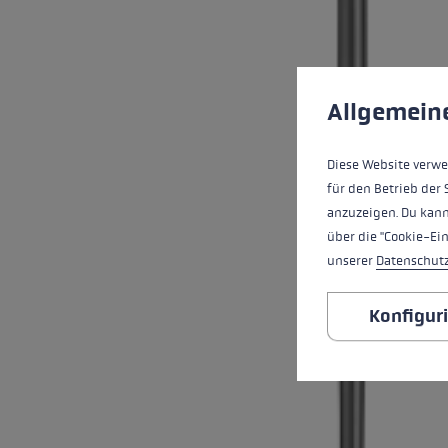
Cookie-Voreinstell
Diese Website verwe
Allgemein
Diese Website verwe
für den Betrieb der 
anzuzeigen. Du kann
über die "Cookie-Ei
unserer
Datenschut
Konfigur