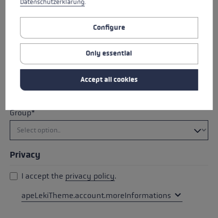
Datenschutzerklärung
.
City*
Configure
Only essential
Country*
Accept all cookies
Group*
Privacy
I accept the
privacy policy
.
apeLekiTheme.account.moreInformations