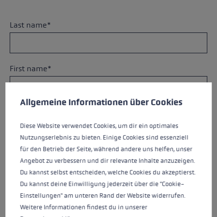
Last name*
First name*
Cookie preferences
This website uses cookies to give you the best possible experience. Some c
Allgemeine Informationen über Cookies
company*
Diese Website verwendet Cookies, um dir ein optimales
Nutzungserlebnis zu bieten. Einige Cookies sind essenziell
für den Betrieb der Seite, während andere uns helfen, unser
E-mail*
Angebot zu verbessern und dir relevante Inhalte anzuzeigen.
Du kannst selbst entscheiden, welche Cookies du akzeptierst.
Du kannst deine Einwilligung jederzeit über die "Cookie-
Einstellungen" am unteren Rand der Website widerrufen.
Postcode*
Weitere Informationen findest du in unserer