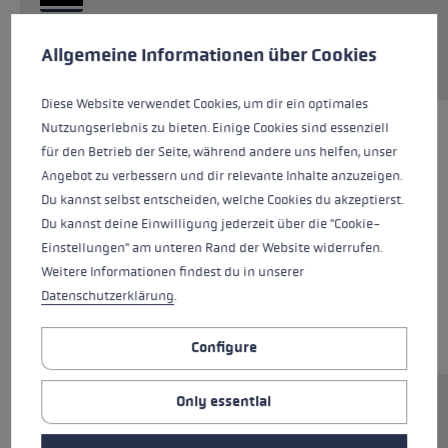
Cookie preferences
Request sparepart
This website uses cookies to give you the best possible experience. Some c
Allgemeine Informationen über Cookies
Diese Website verwendet Cookies, um dir ein optimales
Nutzungserlebnis zu bieten. Einige Cookies sind essenziell
für den Betrieb der Seite, während andere uns helfen, unser
Angebot zu verbessern und dir relevante Inhalte anzuzeigen.
Du kannst selbst entscheiden, welche Cookies du akzeptierst.
Du kannst deine Einwilligung jederzeit über die "Cookie-
Einstellungen" am unteren Rand der Website widerrufen.
Weitere Informationen findest du in unserer
Datenschutzerklärung
.
Configure
Only essential
Ersatzsegment (Unterteil) für LEKI FX.One
Stöcke. Abmessungen: 14x284mm.