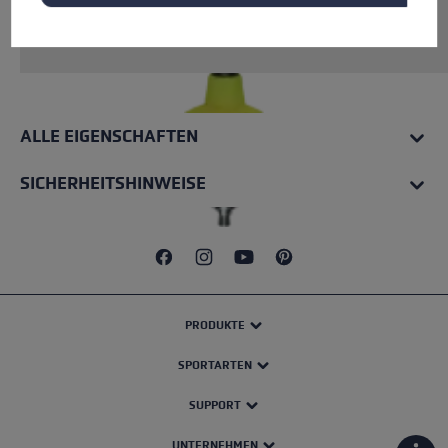
Rohrmaterial: Carbon. Inkl. vormontierter Trail
Running Spitze.
ALLE EIGENSCHAFTEN
SICHERHEITSHINWEISE
PRODUKTE
SPORTARTEN
SUPPORT
UNTERNEHMEN