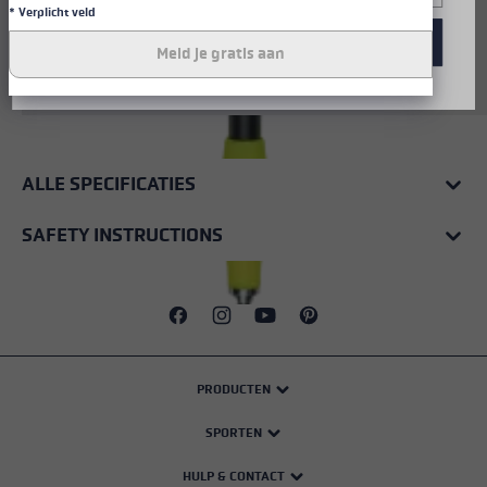
* Verplicht veld
Stöcke. Abmessungen: 14x260mm.
Rohrmaterial: Carbon. Inkl. vormontierter Trail
Alle cookies accepteren
Meld je gratis aan
Running Spitze.
ALLE SPECIFICATIES
SAFETY INSTRUCTIONS
PRODUCTEN
SPORTEN
HULP & CONTACT