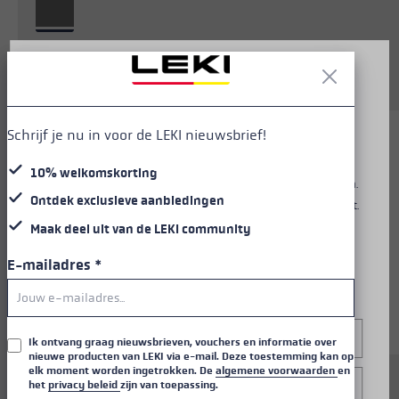
cy policy
.
Cookie voorkeuren
Aanvraag van reserveonderdelen
Allgemeine Informationen über Cookies
Diese Website verwendet Cookies, um dir ein optimales
Schrijf je nu in voor de LEKI nieuwsbrief!
Nutzungserlebnis zu bieten. Einige Cookies sind essenziell
für den Betrieb der Seite, während andere uns helfen, unser
10% welkomskorting
Angebot zu verbessern und dir relevante Inhalte anzuzeigen.
Ontdek exclusieve
aanbiedingen
Du kannst selbst entscheiden, welche Cookies du akzeptierst.
Du kannst deine Einwilligung jederzeit über die "Cookie-
Maak deel uit van de
LEKI community
Einstellungen" am unteren Rand der Website widerrufen.
E-mailadres
*
Weitere Informationen findest du in unserer
Datenschutzerklärung
.
Configureer
Ik ontvang graag nieuwsbrieven, vouchers en informatie over
nieuwe producten van LEKI via e-mail. Deze toestemming kan op
elk moment worden ingetrokken. De
algemene voorwaarden
en
Alleen essentieel
het
privacy beleid
zijn van toepassing.
Ersatzsegment (Unterteil) für LEKI FX.One