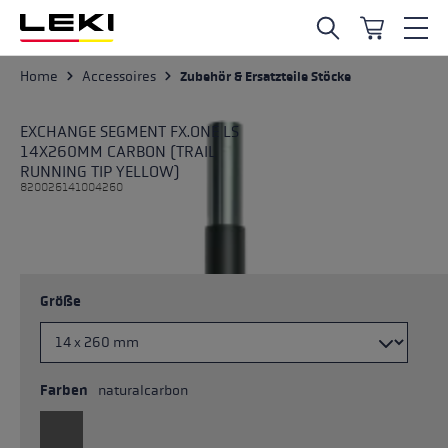
Zum Hauptinhalt springen
Home
Accessoires
Zubehör & Ersatzteile Stöcke
EXCHANGE SEGMENT FX.ONE LS
14X260MM CARBON (TRAIL
RUNNING TIP YELLOW)
820026141004260
Größe
Farben
naturalcarbon