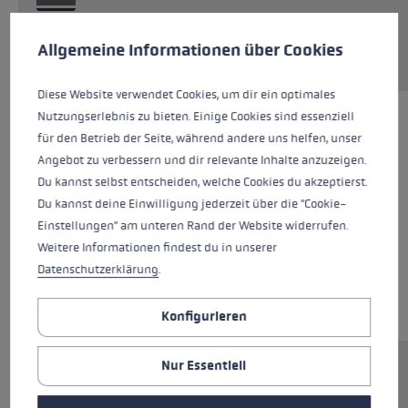
Cookie-Voreinstellungen
Diese Website verwendet Cookies, um eine bestmögliche Er
Ersatzteil anfragen
Allgemeine Informationen über Cookies
Diese Website verwendet Cookies, um dir ein optimales
Nutzungserlebnis zu bieten. Einige Cookies sind essenziell
für den Betrieb der Seite, während andere uns helfen, unser
Angebot zu verbessern und dir relevante Inhalte anzuzeigen.
Du kannst selbst entscheiden, welche Cookies du akzeptierst.
Du kannst deine Einwilligung jederzeit über die "Cookie-
Einstellungen" am unteren Rand der Website widerrufen.
Weitere Informationen findest du in unserer
Datenschutzerklärung
.
Konfigurieren
Nur Essentiell
Ersatzsegment (Unterteil) für LEKI FX.One
Stöcke. Abmessungen: 14x260mm.