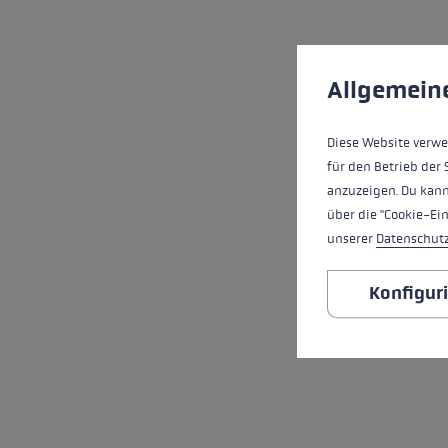
Cookie-Voreinstell
Diese Website verwe
Allgemein
Diese Website verwe
für den Betrieb der 
anzuzeigen. Du kann
über die "Cookie-Ei
unserer
Datenschut
Konfigur