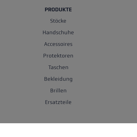
PRODUKTE
Stöcke
Handschuhe
Accessoires
Protektoren
Taschen
Bekleidung
Brillen
Ersatzteile