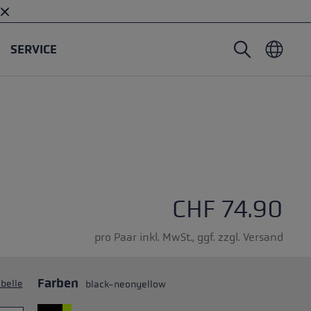
SERVICE
Nordic Walking Stöcke
Skitouren Handschuhe
Headwear
Trailrunning
Fixlänge
Wasserdichte Handschuhe
Stöcke
Vario
Fäustlinge
Handschuhe
Gummipuffer
Leichte Handschuhe
ternen
CHF 74.90
pro Paar inkl. MwSt., ggf. zzgl. Versand
Farben
belle
black-neonyellow
öcken