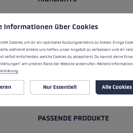
ungen
ndet Cookies, um eine bestmögliche Erfahrung bieten zu kö
Griff - Schlaufe/Handschuh System
e Informationen über Cookies
Passform
ndet Cookies, um dir ein optimales Nutzungserlebnis zu bieten. Einige Cook
Handschuhdetails
Seite, während andere uns helfen, unser Angebot zu verbessern und dir rele
st selbst entscheiden, welche Cookies du akzeptierst. Du kannst deine Einw
Wasserresistenz
nstellungen" am unteren Rand der Website widerrufen. Weitere Informatione
zerklärung
.
Wärmelevel
ieren
Nur Essentiell
Alle Cookies
ALLE EIGENSCHAFTEN
PASSENDE PRODUKTE
Produktgalerie überspringen