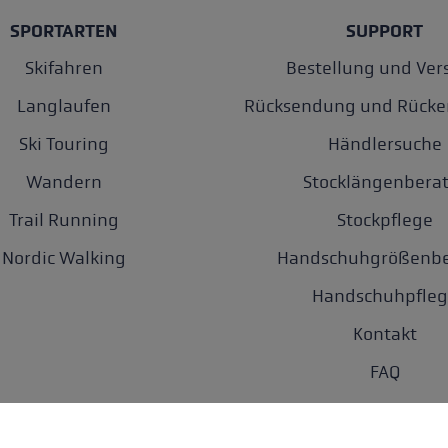
SPORTARTEN
SUPPORT
Skifahren
Bestellung und Ver
Langlaufen
Rücksendung und Rücke
Ski Touring
Händlersuche
Wandern
Stocklängenberat
Trail Running
Stockpflege
Nordic Walking
Handschuhgrößenbe
Handschuhpfleg
Kontakt
FAQ