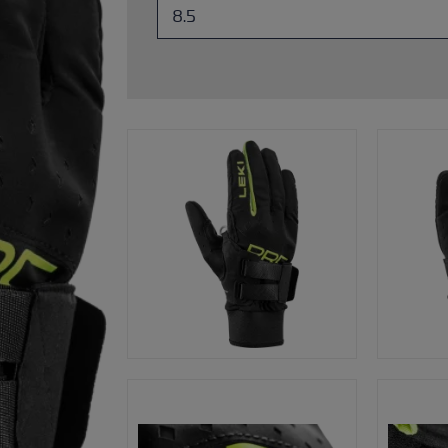
Zubehör & Ersatzteile
ne Handschuhgröße
hren →