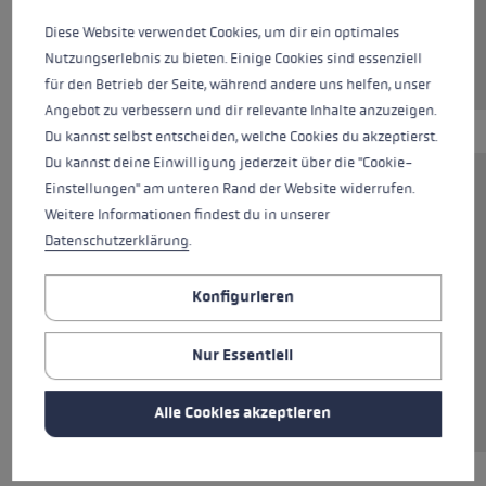
Diese Website verwendet Cookies, um dir ein optimales
Nutzungserlebnis zu bieten. Einige Cookies sind essenziell
für den Betrieb der Seite, während andere uns helfen, unser
Angebot zu verbessern und dir relevante Inhalte anzuzeigen.
Du kannst selbst entscheiden, welche Cookies du akzeptierst.
Du kannst deine Einwilligung jederzeit über die "Cookie-
Einstellungen" am unteren Rand der Website widerrufen.
Das Pad Walking Multi System ist eine
Weitere Informationen findest du in unserer
praktische Ergänzung für deine Stöcke. Das Set
Datenschutzerklärung
.
enthält zwei Gummipuffer "Silent Spike Pad",
für Halt auf leichtem Schotter und befestigten
Konfigurieren
Waldböden sowie zwei Adaptervarianten für
unterschiedliche Stockspitzen. Die
Gummipuffer sind damit für die Flex Tip und
Nur Essentiell
die Speed Tip geeignet und zudem mit diversen
Fremdfabrikaten kompatibel.
Alle Cookies akzeptieren