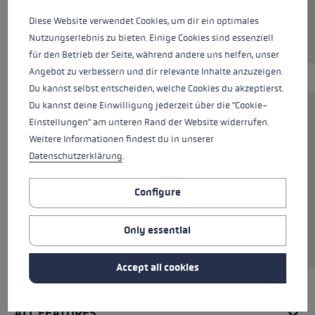
Diese Website verwendet Cookies, um dir ein optimales
Nutzungserlebnis zu bieten. Einige Cookies sind essenziell
für den Betrieb der Seite, während andere uns helfen, unser
Angebot zu verbessern und dir relevante Inhalte anzuzeigen.
Du kannst selbst entscheiden, welche Cookies du akzeptierst.
Du kannst deine Einwilligung jederzeit über die "Cookie-
The Pad Walking Multi System is a practical
Einstellungen" am unteren Rand der Website widerrufen.
addition to your poles. The set includes two
Weitere Informationen findest du in unserer
rubber pads “Silent Spike Pad” for grip on light
Datenschutzerklärung
.
gravel and compact forest trails as well as two
adapter variants for different pole tips. The
Configure
rubber tips are therefore suitable for the Flex
Tip and the Speed Tip and are also compatible
Only essential
with various third-party brands.
Accept all cookies
ALL FEATURES