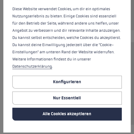
Diese Website verwendet Cookies, um dir ein optimales
Nutzungserlebnis zu bieten. Einige Cookies sind essenziell
für den Betrieb der Seite, während andere uns helfen, unser
Angebot zu verbessern und dir relevante Inhalte anzuzeigen.
Du kannst selbst entscheiden, welche Cookies du akzeptierst.
Du kannst deine Einwilligung jederzeit über die "Cookie-
Einstellungen" am unteren Rand der Website widerrufen.
Das Pad Walking Multi System ist eine
Weitere Informationen findest du in unserer
praktische Ergänzung für deine Stöcke. Das Set
Datenschutzerklärung
.
enthält zwei Gummipuffer "Silent Spike Pad",
für Halt auf leichtem Schotter und befestigten
Konfigurieren
Waldböden sowie zwei Adaptervarianten für
unterschiedliche Stockspitzen. Die
Gummipuffer sind damit für die Flex Tip und
Nur Essentiell
die Speed Tip geeignet und zudem mit diversen
Fremdfabrikaten kompatibel.
Alle Cookies akzeptieren